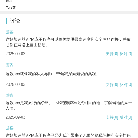
#37#
评论
游客
这款加速器VPM应用程序可以给你提供最高速度和安全性的连接，并帮
助你在网络上自由移动。
2025-09-03
支持
[0]
反对
[0]
游客
这款app就像我的私人导师，带领我探索知识的奥秘。
2025-09-03
支持
[0]
反对
[0]
游客
这款app是我旅行的好帮手，让我能够轻松找到目的地，了解当地的风土
人情。
2025-09-03
支持
[0]
反对
[0]
游客
这款加速器VPM应用程序已经为我们带来了无限的隐私保护和安全性保