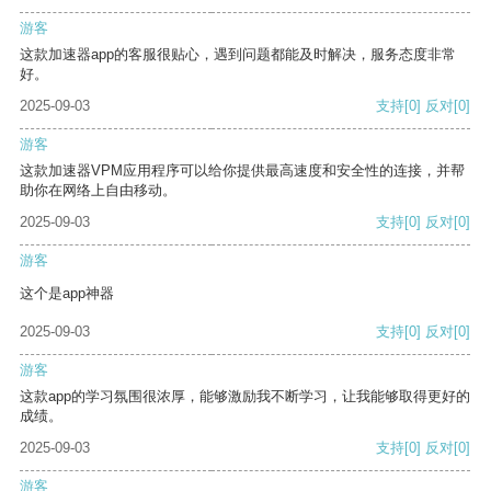
游客
这款加速器app的客服很贴心，遇到问题都能及时解决，服务态度非常
好。
2025-09-03
支持
[0]
反对
[0]
游客
这款加速器VPM应用程序可以给你提供最高速度和安全性的连接，并帮
助你在网络上自由移动。
2025-09-03
支持
[0]
反对
[0]
游客
这个是app神器
2025-09-03
支持
[0]
反对
[0]
游客
这款app的学习氛围很浓厚，能够激励我不断学习，让我能够取得更好的
成绩。
2025-09-03
支持
[0]
反对
[0]
游客