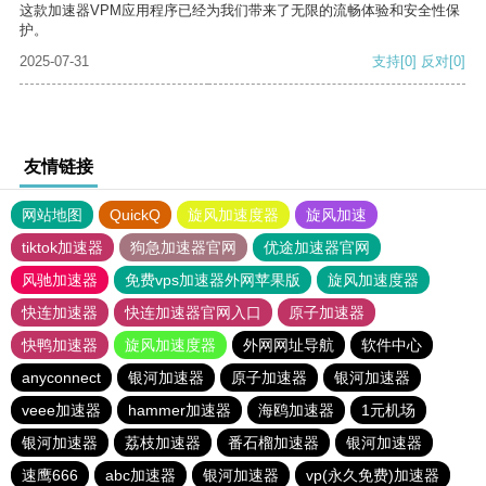
这款加速器VPM应用程序已经为我们带来了无限的流畅体验和安全性保
护。
2025-07-31
支持
[0]
反对
[0]
友情链接
网站地图
QuickQ
旋风加速度器
旋风加速
tiktok加速器
狗急加速器官网
优途加速器官网
风驰加速器
免费vps加速器外网苹果版
旋风加速度器
快连加速器
快连加速器官网入口
原子加速器
快鸭加速器
旋风加速度器
外网网址导航
软件中心
anyconnect
银河加速器
原子加速器
银河加速器
veee加速器
hammer加速器
海鸥加速器
1元机场
银河加速器
荔枝加速器
番石榴加速器
银河加速器
速鹰666
abc加速器
银河加速器
vp(永久免费)加速器