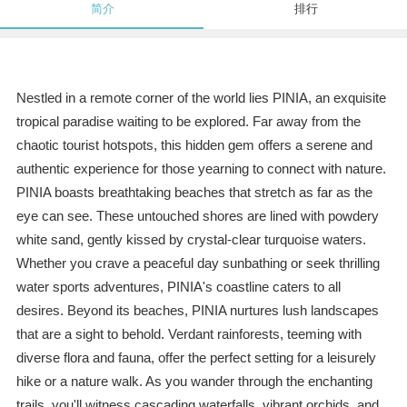
简介
排行
Nestled in a remote corner of the world lies PINIA, an exquisite
tropical paradise waiting to be explored. Far away from the
chaotic tourist hotspots, this hidden gem offers a serene and
authentic experience for those yearning to connect with nature.
PINIA boasts breathtaking beaches that stretch as far as the
eye can see. These untouched shores are lined with powdery
white sand, gently kissed by crystal-clear turquoise waters.
Whether you crave a peaceful day sunbathing or seek thrilling
water sports adventures, PINIA's coastline caters to all
desires. Beyond its beaches, PINIA nurtures lush landscapes
that are a sight to behold. Verdant rainforests, teeming with
diverse flora and fauna, offer the perfect setting for a leisurely
hike or a nature walk. As you wander through the enchanting
trails, you'll witness cascading waterfalls, vibrant orchids, and