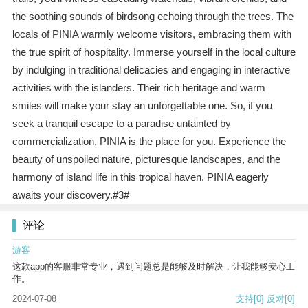
the soothing sounds of birdsong echoing through the trees. The
locals of PINIA warmly welcome visitors, embracing them with
the true spirit of hospitality. Immerse yourself in the local culture
by indulging in traditional delicacies and engaging in interactive
activities with the islanders. Their rich heritage and warm
smiles will make your stay an unforgettable one. So, if you
seek a tranquil escape to a paradise untainted by
commercialization, PINIA is the place for you. Experience the
beauty of unspoiled nature, picturesque landscapes, and the
harmony of island life in this tropical haven. PINIA eagerly
awaits your discovery.#3#
评论
游客
这款app的客服非常专业，遇到问题总是能够及时解决，让我能够安心工
作。
2024-07-08
支持
[0]
反对
[0]