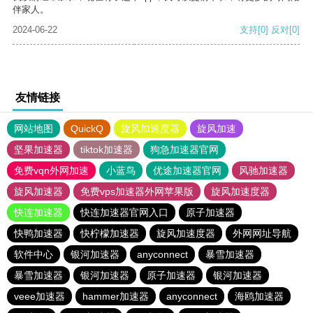
伴家人。
2024-06-22
支持
[0]
反对
[0]
友情链接
网站地图
QuickQ
旋风加速度器
旋风加速
坚果加速器
tiktok加速器
狗急加速器官网
免费vqn外网加速
小蓝鸟
优途加速器官网
风驰加速器
旋风加速器
免费vps加速器外网苹果版
旋风加速度器
快连加速器
快连加速器官网入口
原子加速器
快鸭加速器
快柠檬加速器
旋风加速度器
外网网址导航
软件中心
银河加速器
anyconnect
暴雪加速器
暴雪加速器
银河加速器
原子加速器
银河加速器
veee加速器
hammer加速器
anyconnect
海鸥加速器