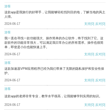
游客
这款app是我旅行的好帮手，让我能够轻松找到目的地，了解当地的风土
人情。
2024-06-17
支持
[0]
反对
[0]
游客
我一直在寻找一款功能强大、操作简单的办公软件，终于找到了它。这
款软件的功能非常强大，可以满足我日常办公的所有需求。操作也很简
单，即使是小白也能快速上手。
2024-06-17
支持
[0]
反对
[0]
游客
这款加速器VPM应用程序已经为我们带来了无限的隐私保护和安全性保
护。
2024-06-17
支持
[0]
反对
[0]
游客
这款app的老师非常专业，教学水平很高，让我能够学到实用的知识。
2024-06-17
支持
[0]
反对
[0]