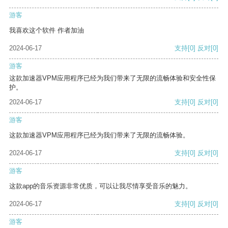
游客
我喜欢这个软件 作者加油
2024-06-17
支持
[0]
反对
[0]
游客
这款加速器VPM应用程序已经为我们带来了无限的流畅体验和安全性保
护。
2024-06-17
支持
[0]
反对
[0]
游客
这款加速器VPM应用程序已经为我们带来了无限的流畅体验。
2024-06-17
支持
[0]
反对
[0]
游客
这款app的音乐资源非常优质，可以让我尽情享受音乐的魅力。
2024-06-17
支持
[0]
反对
[0]
游客