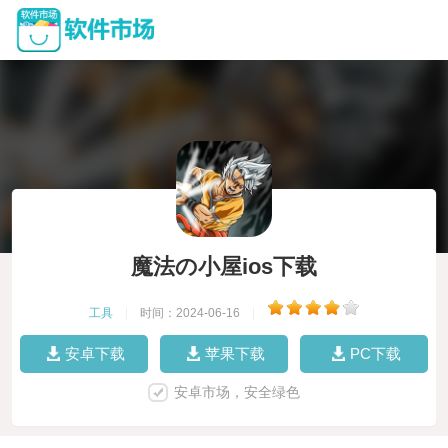
魔法の小屋ios下载
工具
|
时间：2024-06-16
|
安卓下载
苹果下载
PC下载
安卓市场，安全绿色