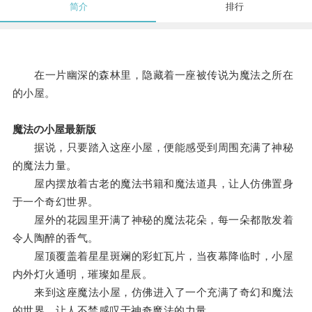
简介
排行
在一片幽深的森林里，隐藏着一座被传说为魔法之所在
的小屋。
魔法の小屋最新版
据说，只要踏入这座小屋，便能感受到周围充满了神秘
的魔法力量。
屋内摆放着古老的魔法书籍和魔法道具，让人仿佛置身
于一个奇幻世界。
屋外的花园里开满了神秘的魔法花朵，每一朵都散发着
令人陶醉的香气。
屋顶覆盖着星星斑斓的彩虹瓦片，当夜幕降临时，小屋
内外灯火通明，璀璨如星辰。
来到这座魔法小屋，仿佛进入了一个充满了奇幻和魔法
的世界，让人不禁感叹于神奇魔法的力量。