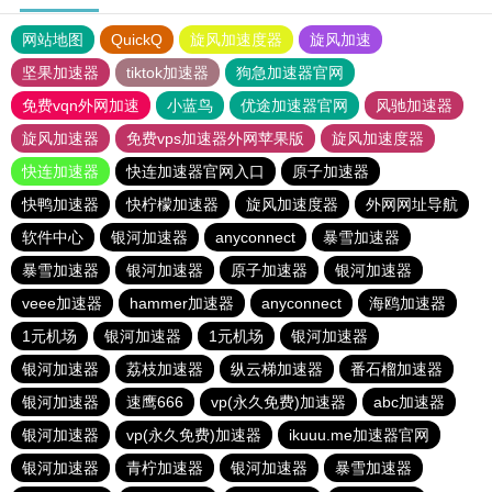
网站地图
QuickQ
旋风加速度器
旋风加速
坚果加速器
tiktok加速器
狗急加速器官网
免费vqn外网加速
小蓝鸟
优途加速器官网
风驰加速器
旋风加速器
免费vps加速器外网苹果版
旋风加速度器
快连加速器
快连加速器官网入口
原子加速器
快鸭加速器
快柠檬加速器
旋风加速度器
外网网址导航
软件中心
银河加速器
anyconnect
暴雪加速器
暴雪加速器
银河加速器
原子加速器
银河加速器
veee加速器
hammer加速器
anyconnect
海鸥加速器
1元机场
银河加速器
1元机场
银河加速器
银河加速器
荔枝加速器
纵云梯加速器
番石榴加速器
银河加速器
速鹰666
vp(永久免费)加速器
abc加速器
银河加速器
vp(永久免费)加速器
ikuuu.me加速器官网
银河加速器
青柠加速器
银河加速器
暴雪加速器