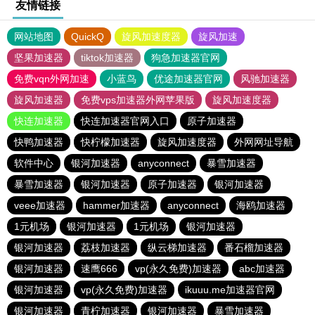
友情链接
网站地图
QuickQ
旋风加速度器
旋风加速
坚果加速器
tiktok加速器
狗急加速器官网
免费vqn外网加速
小蓝鸟
优途加速器官网
风驰加速器
旋风加速器
免费vps加速器外网苹果版
旋风加速度器
快连加速器
快连加速器官网入口
原子加速器
快鸭加速器
快柠檬加速器
旋风加速度器
外网网址导航
软件中心
银河加速器
anyconnect
暴雪加速器
暴雪加速器
银河加速器
原子加速器
银河加速器
veee加速器
hammer加速器
anyconnect
海鸥加速器
1元机场
银河加速器
1元机场
银河加速器
银河加速器
荔枝加速器
纵云梯加速器
番石榴加速器
银河加速器
速鹰666
vp(永久免费)加速器
abc加速器
银河加速器
vp(永久免费)加速器
ikuuu.me加速器官网
银河加速器
青柠加速器
银河加速器
暴雪加速器