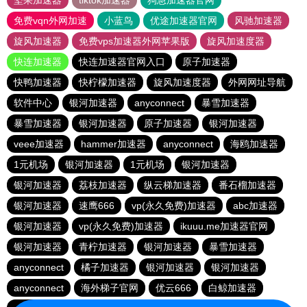
坚果加速器
tiktok加速器
狗急加速器官网
免费vqn外网加速
小蓝鸟
优途加速器官网
风驰加速器
旋风加速器
免费vps加速器外网苹果版
旋风加速度器
快连加速器
快连加速器官网入口
原子加速器
快鸭加速器
快柠檬加速器
旋风加速度器
外网网址导航
软件中心
银河加速器
anyconnect
暴雪加速器
暴雪加速器
银河加速器
原子加速器
银河加速器
veee加速器
hammer加速器
anyconnect
海鸥加速器
1元机场
银河加速器
1元机场
银河加速器
银河加速器
荔枝加速器
纵云梯加速器
番石榴加速器
银河加速器
速鹰666
vp(永久免费)加速器
abc加速器
银河加速器
vp(永久免费)加速器
ikuuu.me加速器官网
银河加速器
青柠加速器
银河加速器
暴雪加速器
anyconnect
橘子加速器
银河加速器
银河加速器
anyconnect
海外梯子官网
优云666
白鲸加速器