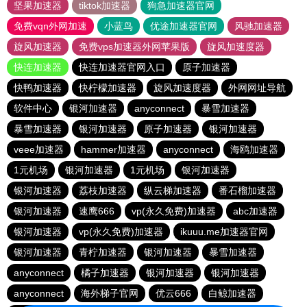
坚果加速器
tiktok加速器
狗急加速器官网
免费vqn外网加速
小蓝鸟
优途加速器官网
风驰加速器
旋风加速器
免费vps加速器外网苹果版
旋风加速度器
快连加速器
快连加速器官网入口
原子加速器
快鸭加速器
快柠檬加速器
旋风加速度器
外网网址导航
软件中心
银河加速器
anyconnect
暴雪加速器
暴雪加速器
银河加速器
原子加速器
银河加速器
veee加速器
hammer加速器
anyconnect
海鸥加速器
1元机场
银河加速器
1元机场
银河加速器
银河加速器
荔枝加速器
纵云梯加速器
番石榴加速器
银河加速器
速鹰666
vp(永久免费)加速器
abc加速器
银河加速器
vp(永久免费)加速器
ikuuu.me加速器官网
银河加速器
青柠加速器
银河加速器
暴雪加速器
anyconnect
橘子加速器
银河加速器
银河加速器
anyconnect
海外梯子官网
优云666
白鲸加速器