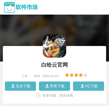
白给云官网
工具
|
时间：2024-04-23
|
安卓下载
苹果下载
PC下载
安卓市场，安全绿色